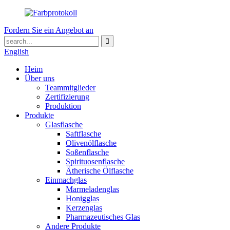
Fordern Sie ein Angebot an
English
Heim
Über uns
Teammitglieder
Zertifizierung
Produktion
Produkte
Glasflasche
Saftflasche
Olivenölflasche
Soßenflasche
Spirituosenflasche
Ätherische Ölflasche
Einmachglas
Marmeladenglas
Honigglas
Kerzenglas
Pharmazeutisches Glas
Andere Produkte