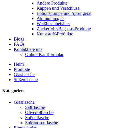
Andere Produkte
Kappen und Verschluss
Lotionspumpe und Sprühgerät
Aluminiumglas
Weißblechbehälter
Zuckerrohr-Bagasse-Produkte
Kunststoff-Produkte
Blogs
FAQs
Kontaktiere uns
Online-Kaufformular
Heim
Produkte
Glasflasche
Soßenflasche
Kategorien
Glasflasche
Saftflasche
Olivenölflasche
Soßenflasche
Spirituosenflasche
Einmachglas