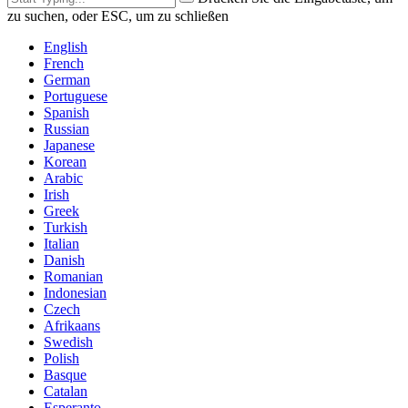
zu suchen, oder ESC, um zu schließen
English
French
German
Portuguese
Spanish
Russian
Japanese
Korean
Arabic
Irish
Greek
Turkish
Italian
Danish
Romanian
Indonesian
Czech
Afrikaans
Swedish
Polish
Basque
Catalan
Esperanto