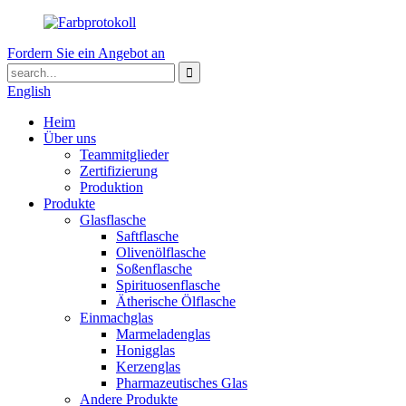
Fordern Sie ein Angebot an
English
Heim
Über uns
Teammitglieder
Zertifizierung
Produktion
Produkte
Glasflasche
Saftflasche
Olivenölflasche
Soßenflasche
Spirituosenflasche
Ätherische Ölflasche
Einmachglas
Marmeladenglas
Honigglas
Kerzenglas
Pharmazeutisches Glas
Andere Produkte